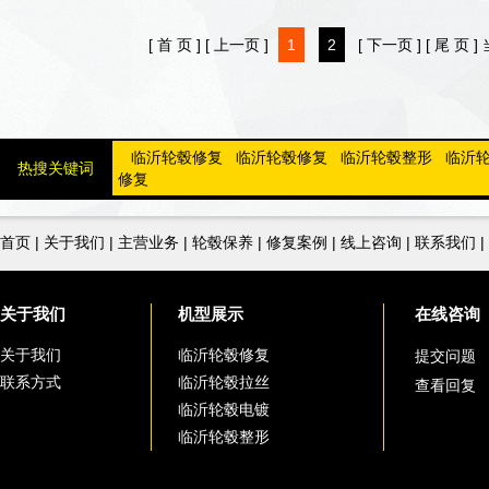
[ 首 页 ]
[ 上一页 ]
1
2
[ 下一页 ]
[ 尾 页 ]
临沂轮毂修复
临沂轮毂修复
临沂轮毂整形
临沂
热搜关键词
修复
首页
|
关于我们
|
主营业务
|
轮毂保养
|
修复案例
|
线上咨询
|
联系我们
|
关于我们
机型展示
在线咨询
关于我们
临沂轮毂修复
提交问题
联系方式
临沂轮毂拉丝
查看回复
临沂轮毂电镀
临沂轮毂整形