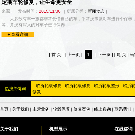
定期车轮修复，让生命更安全
来源： 发布时间：
2015/11/30
[ 所属分类：
新闻动态
]
大多数有车一族都非常爱惜自己的车，平常没事就对车进行个保养
等，并没有深入的对车子进行保养…
+ 查看详细
[ 首 页 ]
[ 上一页 ]
1
[ 下一页 ]
[ 尾 页 ]
当
临沂轮毂修复
临沂轮毂修复
临沂轮毂整形
临沂
热搜关键词
修复
首页
|
关于我们
|
主营业务
|
轮毂保养
|
修复案例
|
线上咨询
|
联系我们
|
关于我们
机型展示
在线咨询