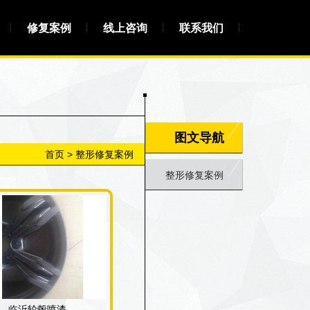
修复案例
线上咨询
联系我们
图文导航
首页
>
整形修复案例
整形修复案例
临沂轮毂喷漆