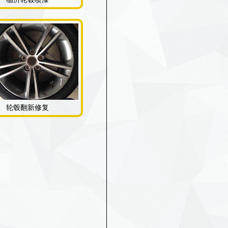
轮毂翻新修复